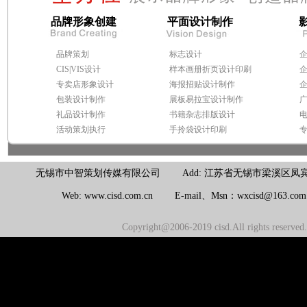
品牌形象创建
平面设计制作
品牌策划
标志设计
CIS|VIS设计
样本画册折页设计印刷
专卖店形象设计
海报招贴设计制作
包装设计制作
展板易拉宝设计制作
礼品设计制作
书籍杂志排版设计
活动策划执行
手拎袋设计印刷
无锡市中智策划传媒有限公司 Add: 江苏省无锡市梁溪区凤宾路100号联东U
Web: www.cisd.com.cn E-mail、Msn：wxcisd@163.c
Copyright@2006-2019 cisd.All rights reserv