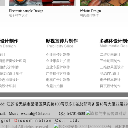
Electronic sample Design
Website Design
电子样本设计
网页设计制作
设计制作
影视宣传片制作
多媒体设计制
设计
企业宣传片制作
二维动画设计
画册折页设计印刷
企业形象片拍摄
三维动画制作
招贴设计制作
企业专题片制作
三维效果图设计
易拉宝设计制作
广告操作片拍摄
动态PPT设计
杂志排版设计
电视广告片制作
电子样本设计
袋设计印刷
专题片拍摄
网页设计制作
省无锡市梁溪区凤宾路100号联东U谷总部商务园18号大厦22层2207 Tel: 05
mail、Msn： wxcisd@163.com QQ: 547014608
2019 cisd.All rights reserved.
苏公网安备 32021302000733号
苏ICP备