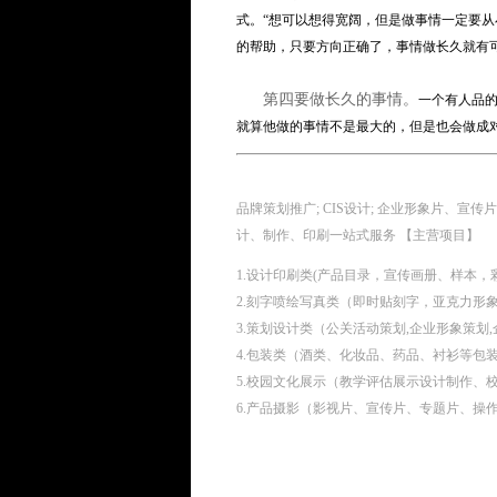
式。“想可以想得宽阔，但是做事情一定要
的帮助，只要方向正确了，事情做长久就有可
第四要做长久的事情。
一个有人品
就算他做的事情不是最大的，但是也会做成
品牌策划推广; CIS设计; 企业形象片、宣
计、制作、印刷一站式服务 【主营项目】
1.设计印刷类(产品目录，宣传画册、样本
2.刻字喷绘写真类（即时贴刻字，亚克力形
3.策划设计类（公关活动策划,企业形象策划
4.包装类（酒类、化妆品、药品、衬衫等包
5.校园文化展示（教学评估展示设计制作、
6.产品摄影（影视片、宣传片、专题片、操作