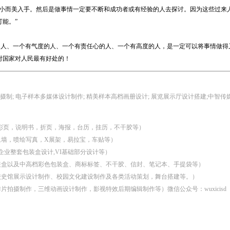
从小而美入手。然后是做事情一定要不断和成功者或有经验的人去探讨。因为这些过来
能。”
的人、一个有气度的人、一个有责任心的人、一个有高度的人，是一定可以将事情做得
对国家对人民最有好处的！
传片摄制; 电子样本多媒体设计制作; 精美样本高档画册设计; 展览展示厅设计搭建;中智
，彩页，说明书，折页，海报，台历，挂历，不干胶等）
象墙，喷绘写真，X展架，易拉宝，车贴等）
,企业整套包装盒设计,VI基础部分设计等）
装盒以及中高档彩色包装盒、商标标签、不干胶、信封、笔记本、手提袋等）
校史馆展示设计制作、校园文化建设制作及各类活动策划，舞台搭建等。）
片拍摄制作，三维动画设计制作，影视特效后期编辑制作等）微信公众号：wuxicisd