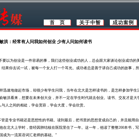
敏洪：经常有人问我如何创业 少有人问如何读书
“不要以为创业是一件容易的事，我们这些创业成功的人，总会跟大家谈论创业成功的
，结果你去试一试，被每一个女人打一个耳光。成功者总是善于讲自己成功的故事，
迅速地做起市场，却很少有学生问我，当年在北大是怎样读书的，是怎样参加学生
在俞敏洪看来，想要在未来创大业，并不一定在学生时代就去创业。读书、交友才是大
人与人之间的相处，学会宽容，学会大度，学会欣赏。
不管是专业书籍还是思想性的书籍。读到最后，把书里的思想变成自己的，并且能用
他在北大上学时，曾经因肺结核在医院里住了一年。这一年，他读了整整200本书，写了
国成为一流英语词汇老师的基础。”