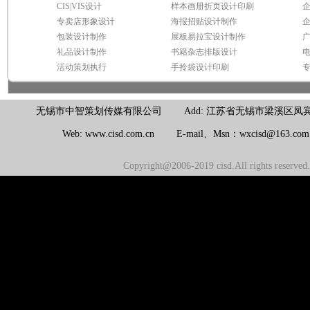
CIS|VIS设计
样本画册折页设计印刷
专卖店形象设计
海报招贴设计制作
包装设计制作
展板易拉宝设计制作
礼品设计制作
书籍杂志排版设计
活动策划执行
手拎袋设计印刷
无锡市中智策划传媒有限公司 Add: 江苏省无锡市梁溪区凤宾路100号联东U
Web: www.cisd.com.cn E-mail、Msn：wxcisd@163.c
Copyright@2006-2019 cisd.All rights reserv