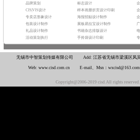
品牌策划
标志设计
CIS|VIS设计
样本画册折页设计印刷
专卖店形象设计
海报招贴设计制作
包装设计制作
展板易拉宝设计制作
礼品设计制作
书籍杂志排版设计
活动策划执行
手拎袋设计印刷
无锡市中智策划传媒有限公司 Add: 江苏省无锡市梁溪区凤宾路100号联东U
Web: www.cisd.com.cn E-mail、Msn：wxcisd@163.c
Copyright@2006-2019 cisd.All rights reserv