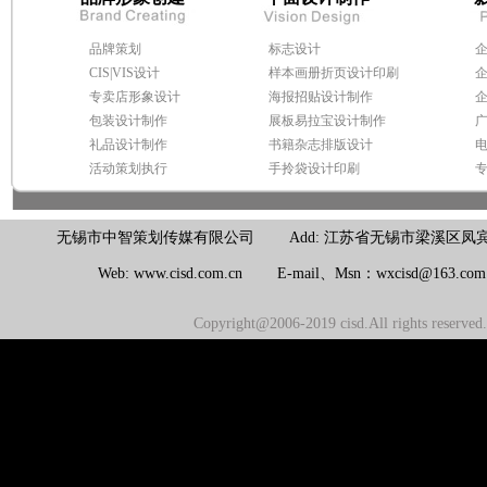
品牌策划
标志设计
CIS|VIS设计
样本画册折页设计印刷
专卖店形象设计
海报招贴设计制作
包装设计制作
展板易拉宝设计制作
礼品设计制作
书籍杂志排版设计
活动策划执行
手拎袋设计印刷
无锡市中智策划传媒有限公司 Add: 江苏省无锡市梁溪区凤宾路100号联东U
Web: www.cisd.com.cn E-mail、Msn：wxcisd@163.c
Copyright@2006-2019 cisd.All rights reserv