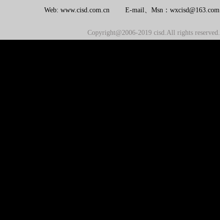
Web: www.cisd.com.cn E-mail、Msn：wxcisd@163.c
Copyright@2006-2019 cisd.All rights reserv