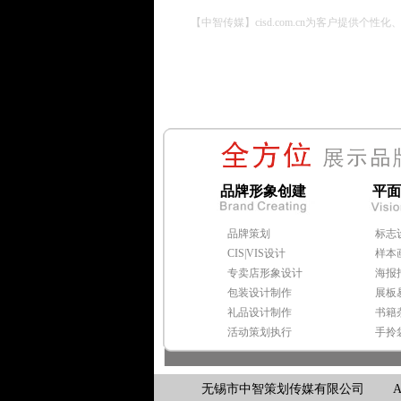
【中智传媒】cisd.com.cn
为客户提供个性化、专业
品牌形象创建
平面
品牌策划
标志
CIS|VIS设计
样本
专卖店形象设计
海报
包装设计制作
展板
礼品设计制作
书籍
活动策划执行
手拎
无锡市中智策划传媒有限公司 Add: 江苏