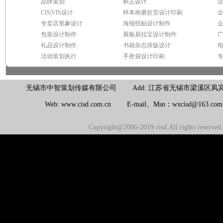
品牌策划
标志设计
CIS|VIS设计
样本画册折页设计印刷
专卖店形象设计
海报招贴设计制作
包装设计制作
展板易拉宝设计制作
礼品设计制作
书籍杂志排版设计
活动策划执行
手拎袋设计印刷
无锡市中智策划传媒有限公司 Add: 江苏省无锡市梁溪区凤宾路100号联东U
Web: www.cisd.com.cn E-mail、Msn：wxcisd@163.c
Copyright@2006-2019 cisd.All rights reserv