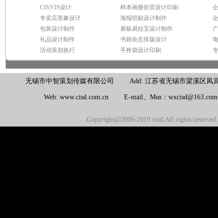
CIS|VIS设计
样本画册折页设计印刷
专卖店形象设计
海报招贴设计制作
包装设计制作
展板易拉宝设计制作
礼品设计制作
书籍杂志排版设计
活动策划执行
手拎袋设计印刷
无锡市中智策划传媒有限公司 Add: 江苏省无锡市梁溪区凤宾路100号联东U
Web: www.cisd.com.cn E-mail、Msn：wxcisd@163.c
Copyright@2006-2019 cisd.All rights reserv