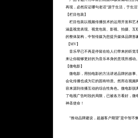
再现，必然应证哪句老话“源于生活，于生活
【栏目包装】
栏目包装以视频传播技术的运用开发和艺术
涵盖视觉表现、视觉包装、影视、拍摄、互
的整体架构，中智传媒为您提升媒体品牌形
【MV】
音乐早已不再是停留在给人们带来的听觉享
来让你能够更好的为音乐本身的意境所感动
【微电影】
微电影，用拍电影的方法讲述品牌的故事、
会化传播也成为它的固有特质。然而在视频
容来源到传播互动的综合性角色。微电影脱
了电视广告时段的局限，已被各方看好，微
神圣使命！
“推动品牌建设，超越客户期望”是中智不