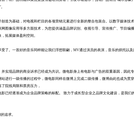
”。
创造为基础，对电视和栏目的各项营销元素进行全新的整合包装合。以数字媒体技
联网图像应用等多方面技术，为您提供涵盖品牌识别、收视引导、宣传推广、节目编
象，拓展媒体盈利空间。
受了。一首好的音乐同样能让我们浮想联翩，MV通过演员的表演，音乐的烘托以及
。
并实现品牌的商业诉求已经成为共识。微电影身上有电影与广告的双重基因，因此
网站进行一级传播的过程中，微电影同样在微博上完成二级传播，微博由此也成为贯
离了院线局限和票房压力，
电影已经逐渐成为企业品牌策略的标配。 致力于成长型企业之品牌文化建设，是我们
懈的追求。