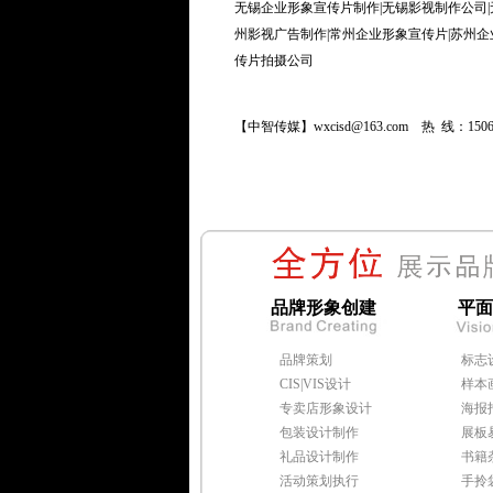
无锡企业形象宣传片制作|无锡影视制作公司|
州影视广告制作|常州企业形象宣传片|苏州企
传片拍摄公司
【中智传媒】wxcisd@163.com 热 线：15061
品牌形象创建
平面
品牌策划
标志
CIS|VIS设计
样本
专卖店形象设计
海报
包装设计制作
展板
礼品设计制作
书籍
活动策划执行
手拎