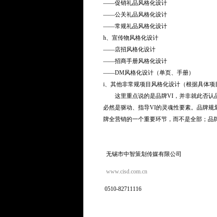
——促销礼品风格化设计
——公关礼品风格化设计
——常规礼品风格化设计
h、宣传物风格化设计
——店招风格化设计
——招商手册风格化设计
——DM风格化设计（单页、手册）
i、其他非常规项目风格化设计（根据具体项
这里重点说的是品牌VI，并非就此否认品
必然是驱动、指导VI的灵魂性要素。品牌规
牌全营销的一个重要环节，而不是全部；品牌
无锡市中智策划传媒有限公司
www.cisd.com.cn
0510-82711116