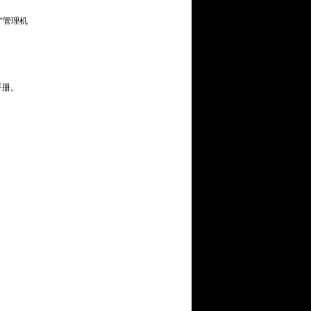
“管理机
VI手册。
。