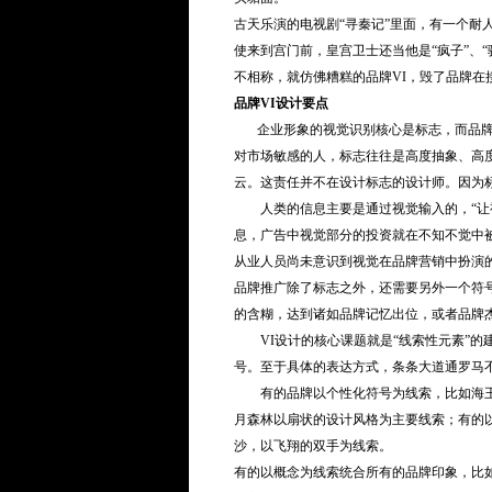
古天乐演的电视剧“寻秦记”里面，有一个
使来到宫门前，皇宫卫士还当他是“疯子”、
不相称，就仿佛糟糕的品牌VI，毁了品牌在
品牌VI设计要点
企业形象的视觉识别核心是标志，而品牌形
对市场敏感的人，标志往往是高度抽象、高
云。这责任并不在设计标志的设计师。因为
人类的信息主要是通过视觉输入的，“让视
息，广告中视觉部分的投资就在不知不觉中
从业人员尚未意识到视觉在品牌营销中扮演
品牌推广除了标志之外，还需要另外一个符
的含糊，达到诸如品牌记忆出位，或者品牌
VI设计的核心课题就是“线索性元素”的建
号。至于具体的表达方式，条条大道通罗马
有的品牌以个性化符号为线索，比如海王
月森林以扇状的设计风格为主要线索；有的
沙，以飞翔的双手为线索。
有的以概念为线索统合所有的品牌印象，比