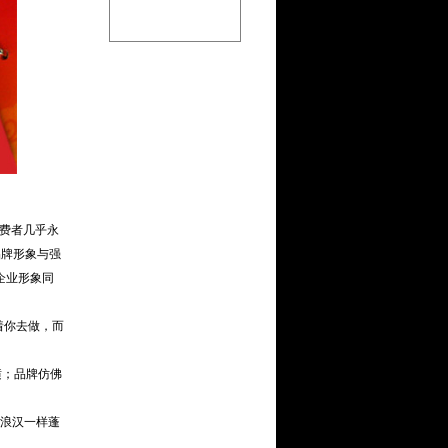
费者几乎永
品牌形象与强
企业形象同
着你去做，而
潢；品牌仿佛
流浪汉一样蓬