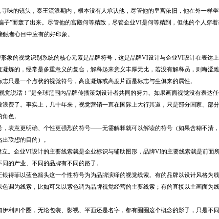
耐人寻味的镜头，秦王流浪期内，根本没有人承认他，尽管他的皇宫依旧，他在外一样
“骗子”而轰了出来。尽管他的宫殿何等精致，尽管企业VI是何等精到，但他的个人穿
接触者心目中应有的好印象。
象的视觉识别系统的核心元素是品牌符号，这是品牌VI设计与企业VI设计在表达
度凝炼的，经常是多重意义的复合，解释起来意义丰厚无比，若没有解释员，则晦涩
标志只是一个点状的视觉符号，高度凝炼或高度片面是标志与生俱来的属性。
觉说话！”是全球范围内品牌传播策划设计者共同的努力。如果画面视觉没有表达任
被浪费了。事实上，几十年来，视觉营销一直在国际上大行其道，只是部分国家、部
的角色。
号，表意更明确、个性更强烈的符号——无需解释就可以解读的符号（如果含糊不清
杰出联想的目的）。
立。企业VI设计的主要线索就是企业标识与辅助图形，品牌VI的主要线索就是前面
不同的产业、不同的品牌有不同的路子。
银得菲以蓝色箭头这一个性符号为为品牌演绎的视觉线索。有的品牌以设计风格为线
以色调为线索，比如可采以紫色调为品牌视觉经营的主要线索；有的直接以主画面为
如伊利四个圈，无论包装、影视、平面还是名字，都有圈圈这个概念的影子，只是不