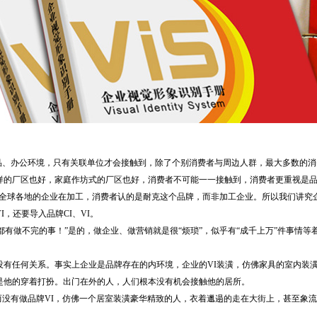
、办公环境，只有关联单位才会接触到，除了个别消费者与周边人群，最大多数的消
样的厂区也好，家庭作坊式的厂区也好，消费者不可能一一接触到，消费者更重视是
托全球各地的企业在加工，消费者认的是耐克这个品牌，而非加工企业。所以我们讲究
I，还要导入品牌CI、VI。
做不完的事！”是的，做企业、做营销就是很“烦琐”，似乎有“成千上万”件事情等
没有任何关系。事实上企业是品牌存在的内环境，企业的VI装潢，仿佛家具的室内装
是他的穿着打扮。出门在外的人，人们根本没有机会接触他的居所。
没有做品牌VI，仿佛一个居室装潢豪华精致的人，衣着邋遢的走在大街上，甚至象