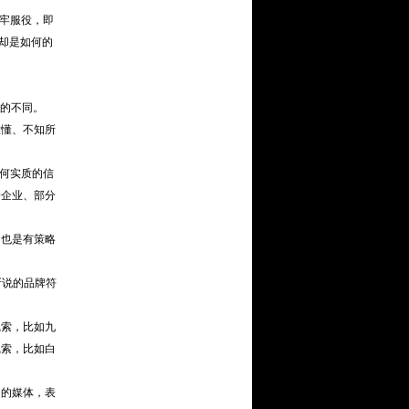
坐牢服役，即
着却是如何的
上的不同。
难懂、不知所
何实质的信
分企业、部分
，也是有策略
所说的品牌符
索，比如九
线索，比如白
同的媒体，表