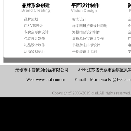
品牌形象创建
平面设计制作
品牌策划
标志设计
CIS|VIS设计
样本画册折页设计印刷
专卖店形象设计
海报招贴设计制作
包装设计制作
展板易拉宝设计制作
礼品设计制作
书籍杂志排版设计
活动策划执行
手拎袋设计印刷
无锡市中智策划传媒有限公司 Add: 江苏省无锡市梁溪区凤宾路100号联东U
Web: www.cisd.com.cn E-mail、Msn：wxcisd@163.c
Copyright@2006-2019 cisd.All rights reserv